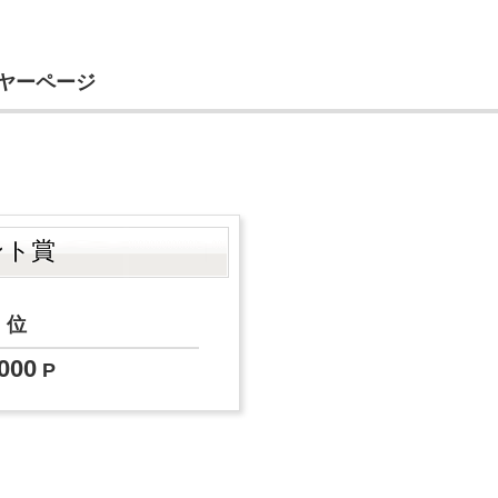
イヤーページ
ント賞
5
位
000
P