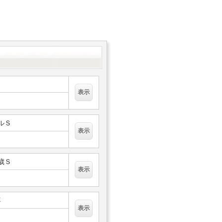
フルＳ
２歳Ｓ
杯