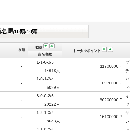
指名馬
10頭/10頭
戦績
在厩
トータルポイント
指名者数
1-1-0-3/5
ブ
-
11700000 P
14618人
チ
1-0-1-2/4
バ
-
10970000 P
5029人
ノ
3-0-0-2/5
キ
-
86200000 P
20222人
ヤ
1-2-1-0/4
サ
-
16100000 P
8643人
シ
4-1-0-0/5
キ