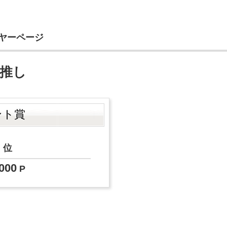
イヤーページ
G推し
ント賞
3
位
000
P