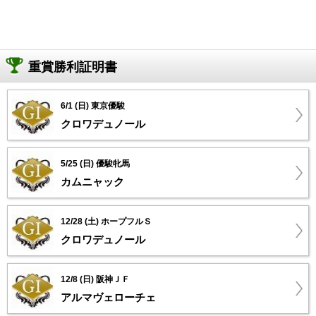
重賞勝利証明書
6/1 (日) 東京優駿
クロワデュノール
5/25 (日) 優駿牝馬
カムニャック
12/28 (土) ホープフルＳ
クロワデュノール
12/8 (日) 阪神ＪＦ
アルマヴェローチェ