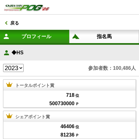
戻る
◆HS
参加者数：100,486人
トータルポイント賞
718
位
500730000
Ｐ
シェアポイント賞
46406
位
81236
Ｐ