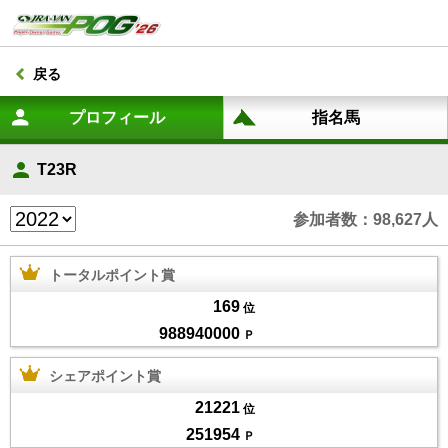
戻る
T23R
参加者数：98,627人
トータルポイント賞
169
位
988940000
Ｐ
シェアポイント賞
21221
位
251954
Ｐ