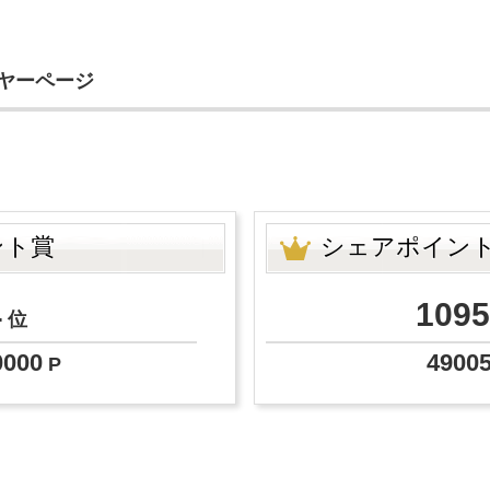
イヤーページ
ント賞
シェアポイン
4
1095
位
0000
4900
P