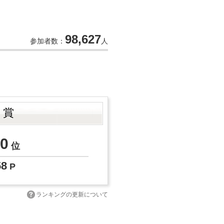
98,627
参加者数：
人
ト賞
0
位
58
P
ランキングの更新について