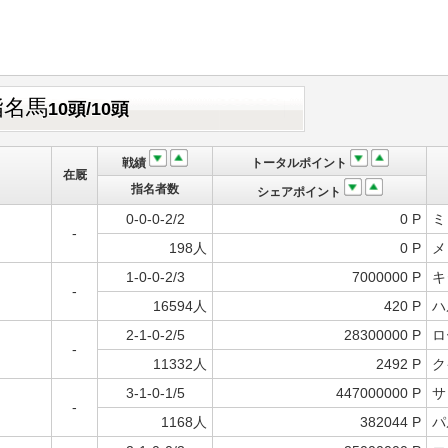
指名馬
10頭/10頭
戦績
トータルポイント
在厩
指名者数
シェアポイント
0-0-0-2/2
0 P
ミ
-
198人
0 P
メ
1-0-0-2/3
7000000 P
キ
-
16594人
420 P
ハ
2-1-0-2/5
28300000 P
ロ
-
11332人
2492 P
ク
3-1-0-1/5
447000000 P
サ
-
1168人
382044 P
パ