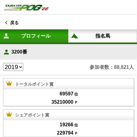
戻る
3200番
参加者数：88,821人
トータルポイント賞
69597
位
35210000
Ｐ
シェアポイント賞
19266
位
229794
Ｐ