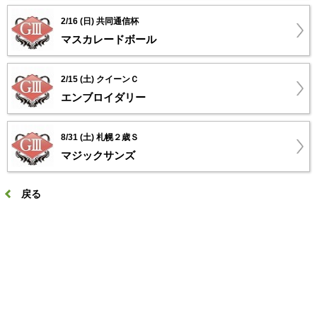
2/16 (日) 共同通信杯
マスカレードボール
2/15 (土) クイーンＣ
エンブロイダリー
8/31 (土) 札幌２歳Ｓ
マジックサンズ
戻る