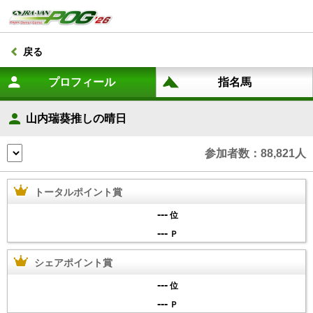
戻る
山内瑞葵推しの晴日
参加者数：88,821人
トータルポイント賞
---
位
---
Ｐ
シェアポイント賞
---
位
---
Ｐ