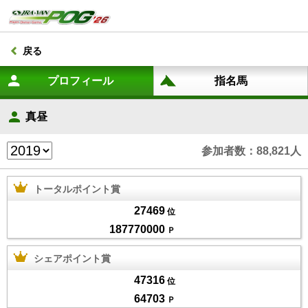
戻る
真昼
参加者数：88,821人
トータルポイント賞
27469
位
187770000
Ｐ
シェアポイント賞
47316
位
64703
Ｐ