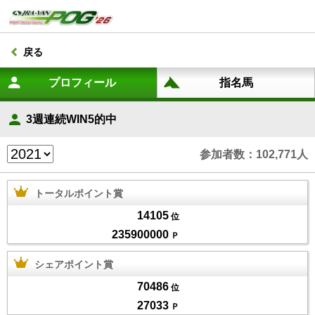
戻る
3週連続WIN5的中
参加者数：102,771人
トータルポイント賞
14105
位
235900000
Ｐ
シェアポイント賞
70486
位
27033
Ｐ