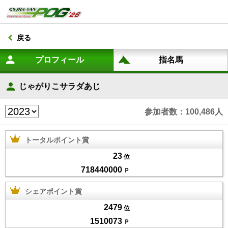
戻る
じゃがりこサラダあじ
参加者数：100,486人
トータルポイント賞
23
位
718440000
Ｐ
シェアポイント賞
2479
位
1510073
Ｐ