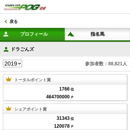
戻る
ドラごんズ
参加者数：88,821人
トータルポイント賞
1766
位
464700000
Ｐ
シェアポイント賞
31343
位
120078
Ｐ