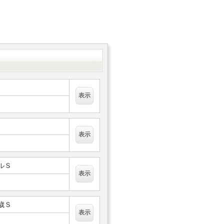
フルＳ
２歳Ｓ