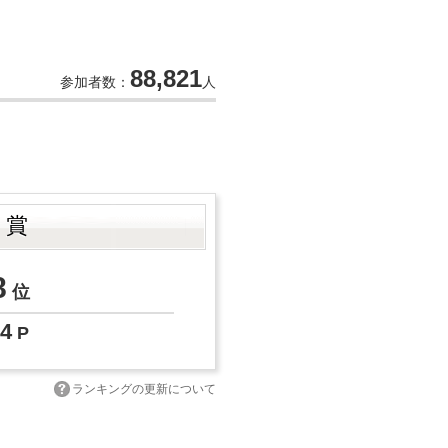
88,821
参加者数：
人
ト賞
8
位
4
P
ランキングの更新について