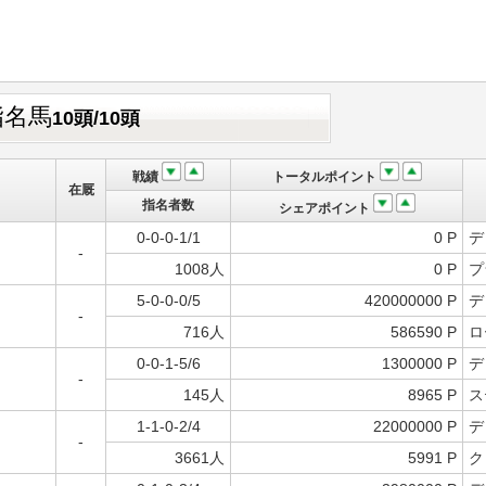
指名馬
10頭/10頭
戦績
トータルポイント
在厩
指名者数
シェアポイント
0-0-0-1/1
0 P
デ
-
1008人
0 P
プ
5-0-0-0/5
420000000 P
デ
-
716人
586590 P
ロ
0-0-1-5/6
1300000 P
デ
-
145人
8965 P
ス
1-1-0-2/4
22000000 P
デ
-
3661人
5991 P
ク