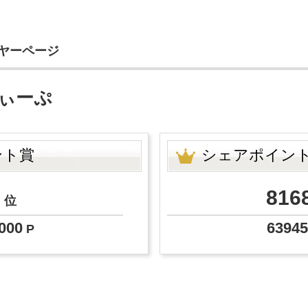
イヤーページ
ぃーぷ
ント賞
シェアポイン
8
816
位
000
63945
P