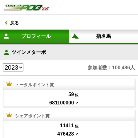
戻る
ツインメターボ
参加者数：100,486人
トータルポイント賞
59
位
681100000
Ｐ
シェアポイント賞
11411
位
476428
Ｐ