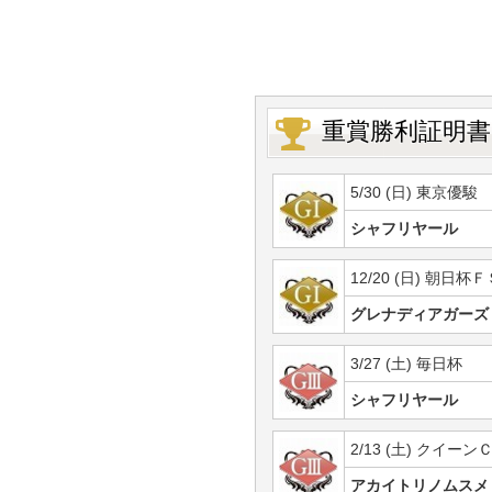
重賞勝利証明書
5/30 (日) 東京優駿
シャフリヤール
12/20 (日) 朝日杯Ｆ
グレナディアガーズ
3/27 (土) 毎日杯
シャフリヤール
2/13 (土) クイーン
アカイトリノムスメ