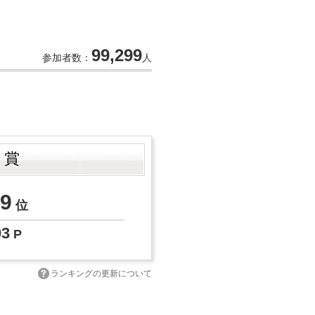
99,299
参加者数：
人
ト賞
9
位
03
P
ランキングの更新について