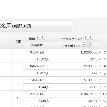
指名馬
10頭/10頭
戦績
トータルポイント
在厩
指名者数
シェアポイント
3-1-0-2/6
110200000 P
デ
-
13502人
8145 P
ア
0-0-1-2/3
2400000 P
キ
-
13452人
177 P
ラ
1-0-0-1/2
5100000 P
デ
-
1944人
2612 P
コ
2-2-1-1/6
119670000 P
Fr
-
3449人
34554 P
ウ