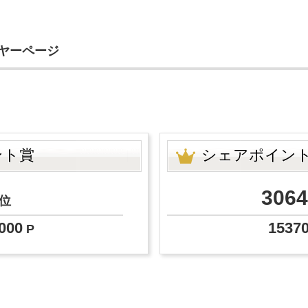
イヤーページ
ント賞
シェアポイン
3064
位
000
1537
P