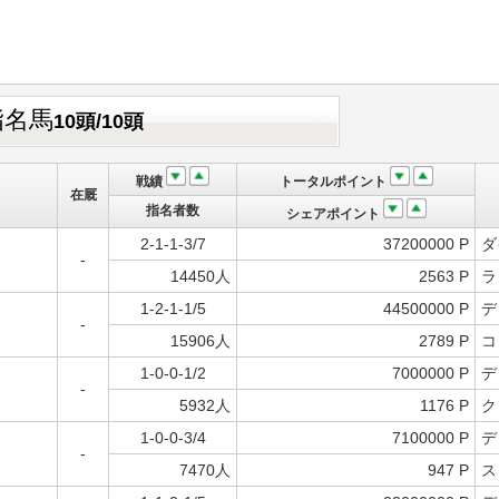
指名馬
10頭/10頭
戦績
トータルポイント
在厩
指名者数
シェアポイント
2-1-1-3/7
37200000 P
ダ
-
14450人
2563 P
ラ
1-2-1-1/5
44500000 P
デ
-
15906人
2789 P
コ
1-0-0-1/2
7000000 P
デ
-
5932人
1176 P
ク
1-0-0-3/4
7100000 P
デ
-
7470人
947 P
ス