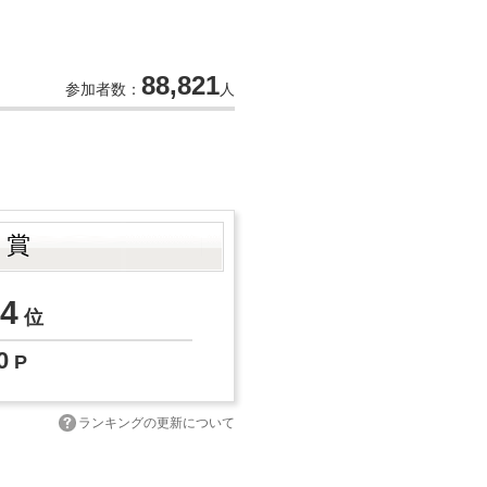
88,821
参加者数：
人
ト賞
4
位
0
P
ランキングの更新について