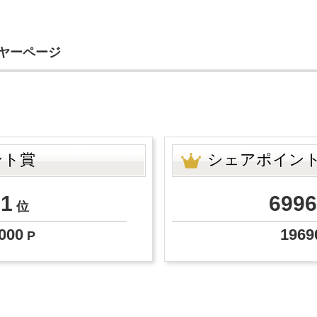
イヤーページ
ント賞
シェアポイン
01
6996
位
000
1969
P