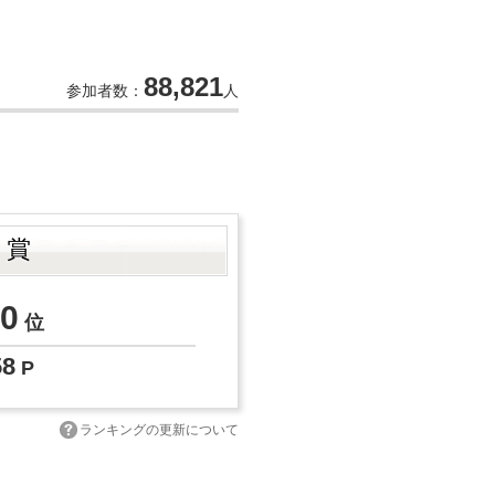
88,821
参加者数：
人
ト賞
0
位
58
P
ランキングの更新について