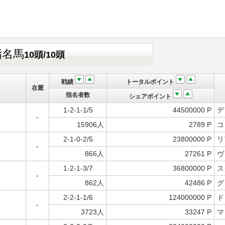
指名馬
10頭/10頭
戦績
トータルポイント
在厩
指名者数
シェアポイント
1-2-1-1/5
44500000 P
デ
-
15906人
2789 P
コ
2-1-0-2/5
23800000 P
リ
-
866人
27261 P
ヴ
1-2-1-3/7
36800000 P
ス
-
862人
42486 P
グ
2-2-1-1/6
124000000 P
ド
-
3723人
33247 P
マ