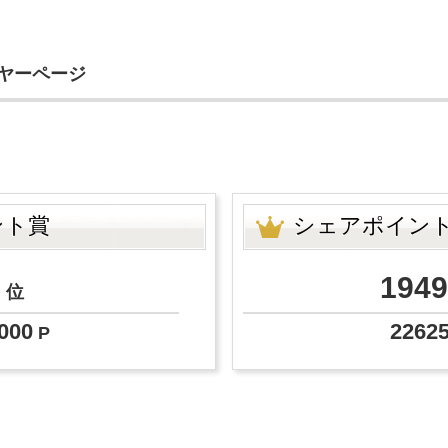
イヤーページ
ント賞
シェアポイン
8
1949
位
000
2262
P