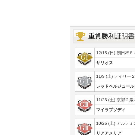
重賞勝利証明書
12/15 (日) 朝日杯Ｆ
サリオス
11/9 (土) デイリー
レッドベルジュール
11/23 (土) 京都２歳
マイラプソディ
10/26 (土) アルテ
リアアメリア