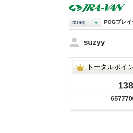
POGプレ
2019年
suzyy
トータルポイ
13
657770