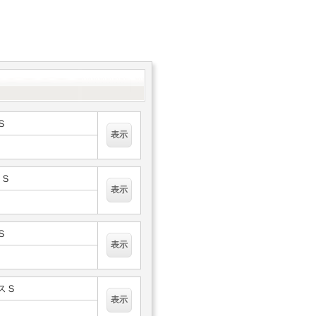
Ｓ
２Ｓ
Ｓ
ミスＳ