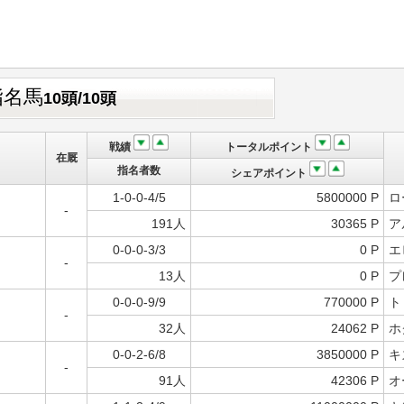
指名馬
10頭/10頭
戦績
トータルポイント
在厩
指名者数
シェアポイント
1-0-0-4/5
5800000 P
ロ
-
191人
30365 P
ア
0-0-0-3/3
0 P
エ
-
13人
0 P
プ
0-0-0-9/9
770000 P
ト
-
32人
24062 P
ホ
0-0-2-6/8
3850000 P
キ
-
91人
42306 P
オ