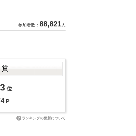
88,821
参加者数：
人
ト賞
3
位
74
P
ランキングの更新について