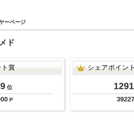
イヤーページ
ハメド
ント賞
シェアポイン
29
1291
位
000
3922
P