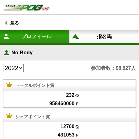
戻る
No-Body
参加者数：98,627人
トータルポイント賞
232
位
958460000
Ｐ
シェアポイント賞
12700
位
431053
Ｐ