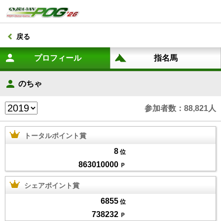
戻る
のちゃ
参加者数：88,821人
トータルポイント賞
8
位
863010000
Ｐ
シェアポイント賞
6855
位
738232
Ｐ