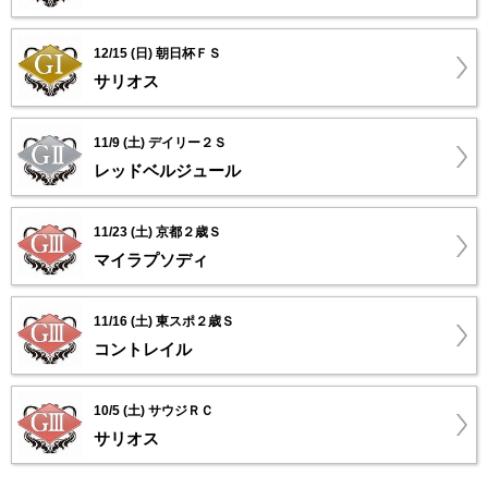
12/15 (日) 朝日杯ＦＳ
サリオス
11/9 (土) デイリー２Ｓ
レッドベルジュール
11/23 (土) 京都２歳Ｓ
マイラプソディ
11/16 (土) 東スポ２歳Ｓ
コントレイル
10/5 (土) サウジＲＣ
サリオス