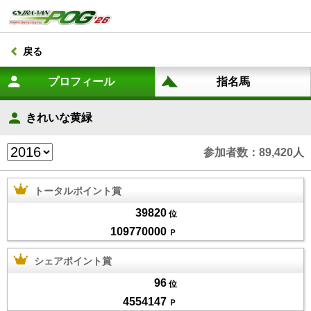
戻る
きれいな黄緑
参加者数：89,420人
トータルポイント賞
39820
位
109770000
Ｐ
シェアポイント賞
96
位
4554147
Ｐ