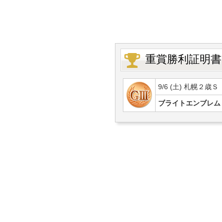
重賞勝利証明書
9/6 (土) 札幌２歳Ｓ
ブライトエンブレム