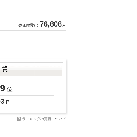
76,808
参加者数：
人
ト賞
9
位
03
P
ランキングの更新について