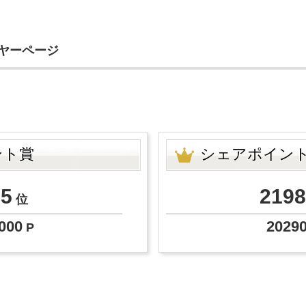
イヤーページ
ント賞
シェアポイン
15
2198
位
000
2029
P