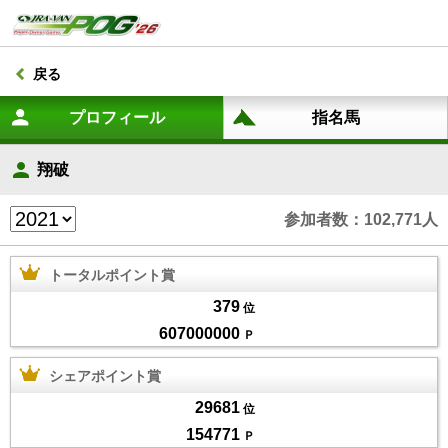
戻る
翔破
参加者数：102,771人
トータルポイント賞
379
位
607000000
Ｐ
シェアポイント賞
29681
位
154771
Ｐ