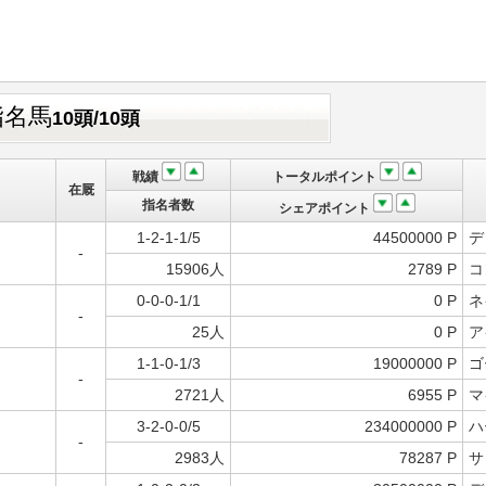
指名馬
10頭/10頭
戦績
トータルポイント
在厩
指名者数
シェアポイント
1-2-1-1/5
44500000 P
デ
-
15906人
2789 P
コ
0-0-0-1/1
0 P
ネ
-
25人
0 P
ア
1-1-0-1/3
19000000 P
ゴ
-
2721人
6955 P
マ
3-2-0-0/5
234000000 P
ハ
-
2983人
78287 P
サ