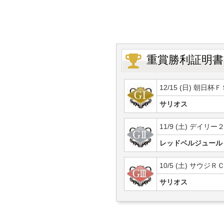
重賞勝利証明書
12/15 (日) 朝日杯Ｆ
サリオス
11/9 (土) デイリー
レッドベルジュール
10/5 (土) サウジＲ
サリオス