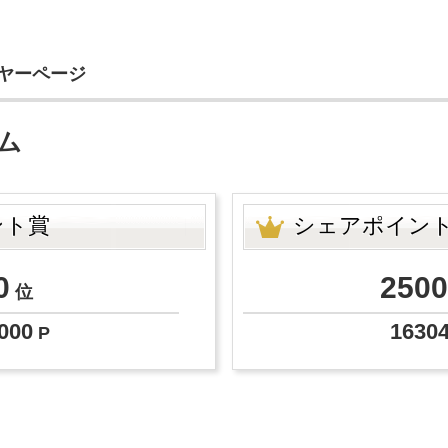
イヤーページ
ーム
ント賞
シェアポイン
0
2500
位
000
1630
P