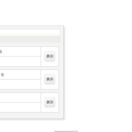
Ｓ
２Ｓ
Ｃ