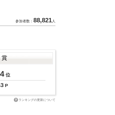
88,821
参加者数：
人
ト賞
4
位
43
P
ランキングの更新について