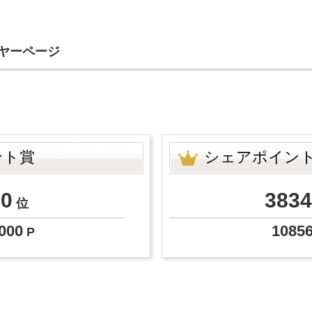
イヤーページ
ジ
ント賞
シェアポイン
00
3834
位
000
1085
P