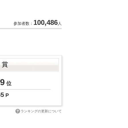
100,486
参加者数：
人
ト賞
9
位
65
P
ランキングの更新について