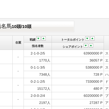
指名馬
10頭/10頭
戦績
トータルポイント
在厩
指名者数
シェアポイント
2-1-0-2/5
63900000 P
ス
-
1770人
36057 P
エ
0-1-1-3/5
5380000 P
ス
-
7348人
728 P
ハ
0-2-1-2/5
7330000 P
ド
-
15172人
480 P
ア
2-0-0-2/4
60200000 P
ブ
-
2197人
27287 P
ア