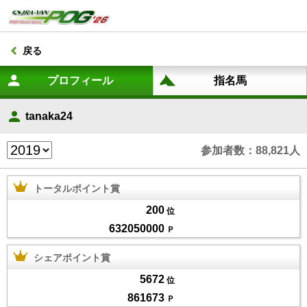
戻る
tanaka24
参加者数：88,821人
トータルポイント賞
200
位
632050000
Ｐ
シェアポイント賞
5672
位
861673
Ｐ