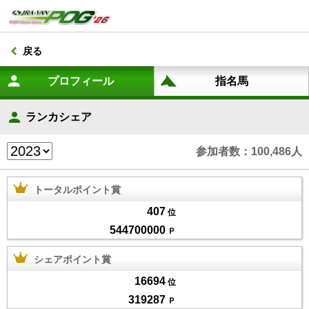
戻る
ランカシェア
参加者数：100,486人
トータルポイント賞
407
位
544700000
Ｐ
シェアポイント賞
16694
位
319287
Ｐ