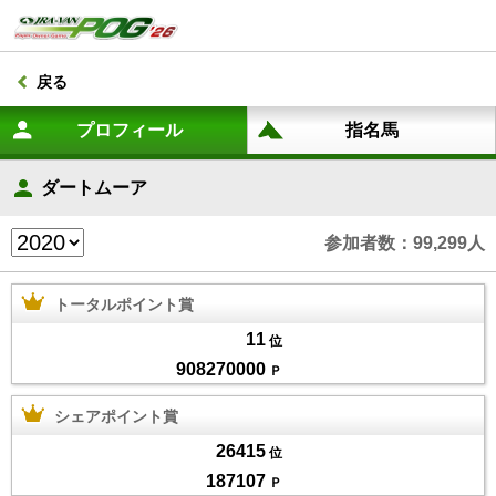
戻る
ダートムーア
参加者数：99,299人
トータルポイント賞
11
位
908270000
Ｐ
シェアポイント賞
26415
位
187107
Ｐ