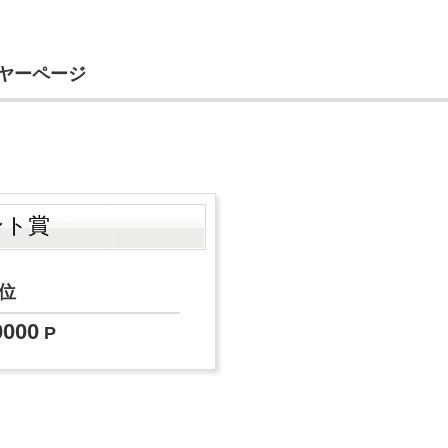
イヤーページ
コ
ント賞
位
0000
P