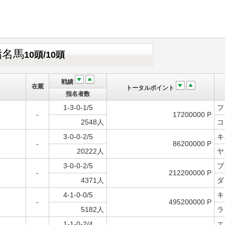
指名馬
10頭/10頭
戦績
在厩
トータルポイント
指名者数
1-3-0-1/5
フ
-
17200000 P
2548人
コ
3-0-0-2/5
キ
-
86200000 P
20222人
ヤ
3-0-0-2/5
ブ
-
212200000 P
4371人
ダ
4-1-0-0/5
キ
-
495200000 P
5182人
ラ
1-1-0-2/4
エ