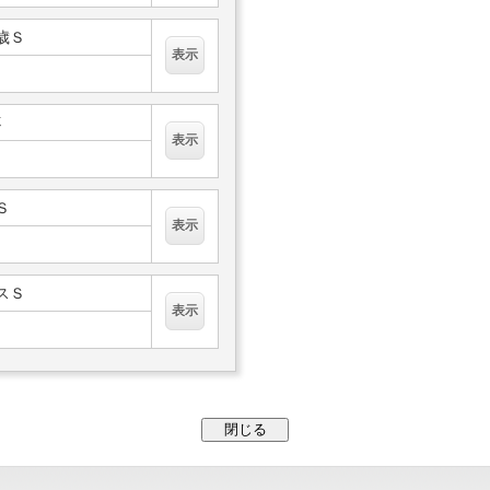
２歳Ｓ
杯
Ｓ
ミスＳ