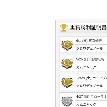
重賞勝利証明書
6/1 (日) 東京優駿
クロワデュノール
5/25 (日) 優駿牝馬
カムニャック
12/28 (土) ホープ
クロワデュノール
4/27 (日) フローラ
カムニャック