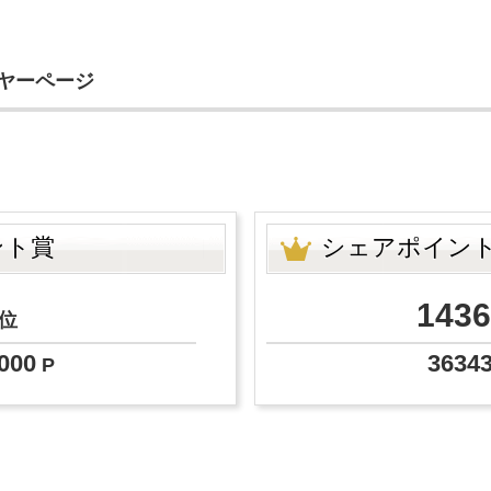
イヤーページ
ント賞
シェアポイン
1436
位
000
3634
P