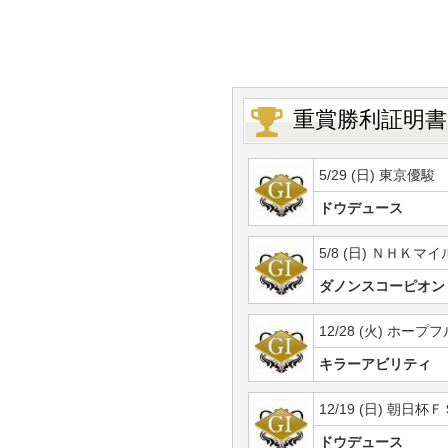
重賞勝利証明書
5/29 (日) 東京優駿
ドウデュース
5/8 (日) ＮＨＫマイ
ダノンスコーピオン
12/28 (火) ホープ
キラーアビリティ
12/19 (日) 朝日杯Ｆ
ドウデュース