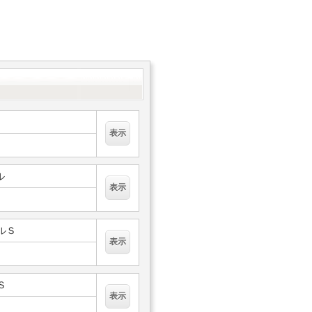
ル
フルＳ
Ｓ