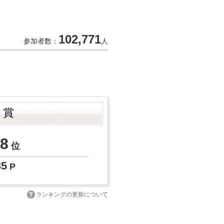
102,771
参加者数：
人
ト賞
8
位
35
P
ランキングの更新について