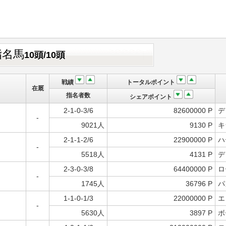
指名馬
10頭/10頭
戦績
トータルポイント
在厩
指名者数
シェアポイント
2-1-0-3/6
82600000 P
デ
-
9021人
9130 P
キ
2-1-1-2/6
22900000 P
ハ
-
5518人
4131 P
デ
2-3-0-3/8
64400000 P
ロ
-
1745人
36796 P
パ
1-1-0-1/3
22000000 P
エ
-
5630人
3897 P
ボ