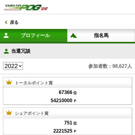
戻る
当選冗談
参加者数：98,627人
トータルポイント賞
67366
位
54210000
Ｐ
シェアポイント賞
751
位
2221525
Ｐ