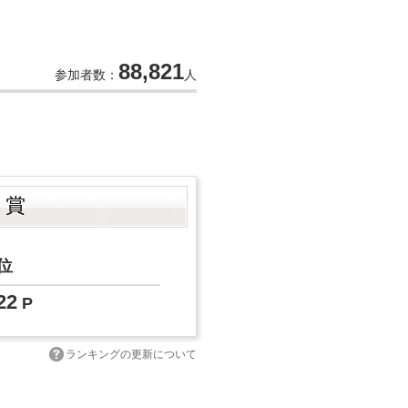
88,821
参加者数：
人
ト賞
位
22
P
ランキングの更新について