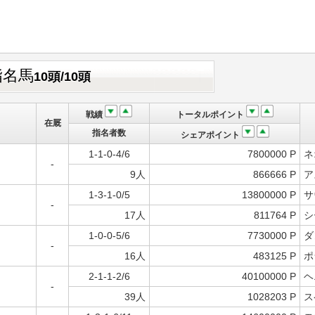
指名馬
10頭/10頭
戦績
トータルポイント
在厩
指名者数
シェアポイント
1-1-0-4/6
7800000 P
ネ
-
9人
866666 P
ア
1-3-1-0/5
13800000 P
サ
-
17人
811764 P
シ
1-0-0-5/6
7730000 P
ダ
-
16人
483125 P
ポ
2-1-1-2/6
40100000 P
ヘ
-
39人
1028203 P
ス