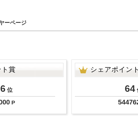
イヤーページ
ント賞
シェアポイン
56
64
位
000
54476
P