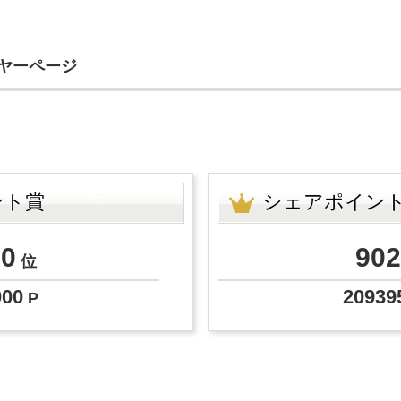
イヤーページ
ー
ント賞
シェアポイン
50
902
位
000
20939
P