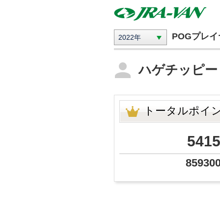
POGプレ
2022年
ハゲチッピ
トータルポイ
541
85930