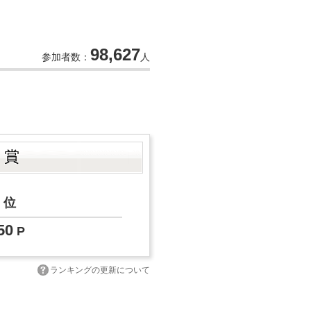
98,627
参加者数：
人
ト賞
位
50
P
ランキングの更新について