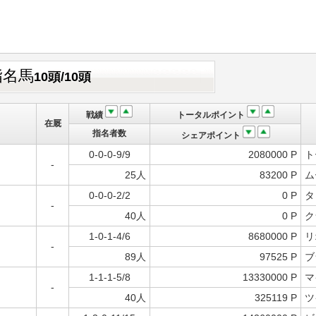
指名馬
10頭/10頭
戦績
トータルポイント
在厩
指名者数
シェアポイント
0-0-0-9/9
2080000 P
ト
-
25人
83200 P
ム
0-0-0-2/2
0 P
タ
-
40人
0 P
ク
1-0-1-4/6
8680000 P
リ
-
89人
97525 P
ブ
1-1-1-5/8
13330000 P
マ
-
40人
325119 P
ツ