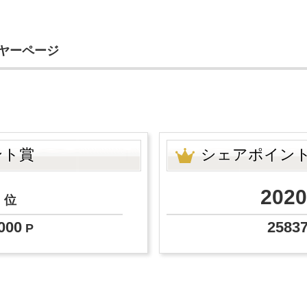
イヤーページ
ント賞
シェアポイン
8
2020
位
000
2583
P