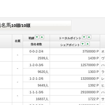
指名馬
10頭/10頭
戦績
トータルポイント
在厩
指名者数
シェアポイント
0-0-2-2/4
3750000 P
オ
-
2599人
1439 P
ヴ
1-2-0-3/6
12570000 P
ハ
-
9620人
1303 P
ラ
1-2-1-2/6
13200000 P
レ
-
9449人
1392 P
ヒ
1-1-1-3/6
29100000 P
ハ
-
16837人
1722 P
サ