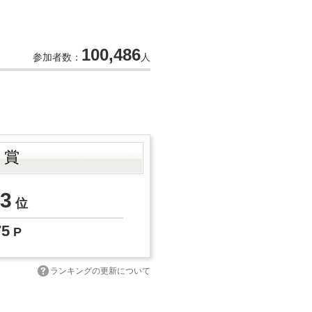
100,486
参加者数：
人
ト賞
3
位
75
P
ランキングの更新について