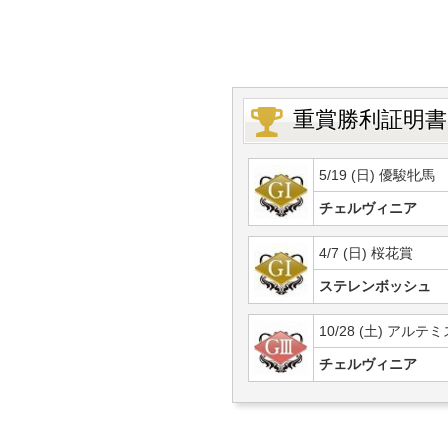
重賞勝利証明書
5/19 (日) 優駿牝馬
チェルヴィニア
4/7 (日) 桜花賞
ステレンボッシュ
10/28 (土) アルテ
チェルヴィニア