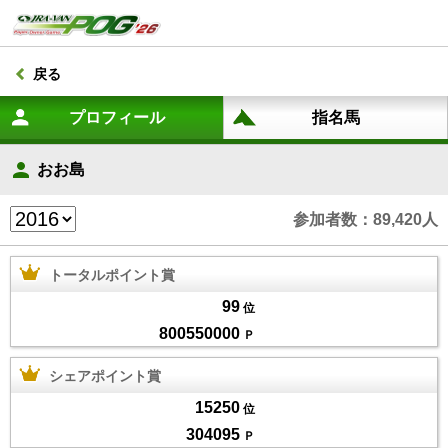
戻る
おお島
参加者数：89,420人
トータルポイント賞
99
位
800550000
Ｐ
シェアポイント賞
15250
位
304095
Ｐ