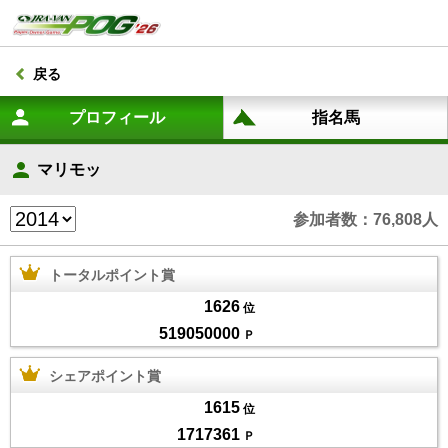
戻る
マリモッ
参加者数：76,808人
トータルポイント賞
1626
位
519050000
Ｐ
シェアポイント賞
1615
位
1717361
Ｐ