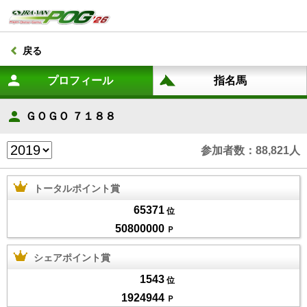
戻る
ＧＯＧＯ ７１８８
参加者数：88,821人
トータルポイント賞
65371
位
50800000
Ｐ
シェアポイント賞
1543
位
1924944
Ｐ