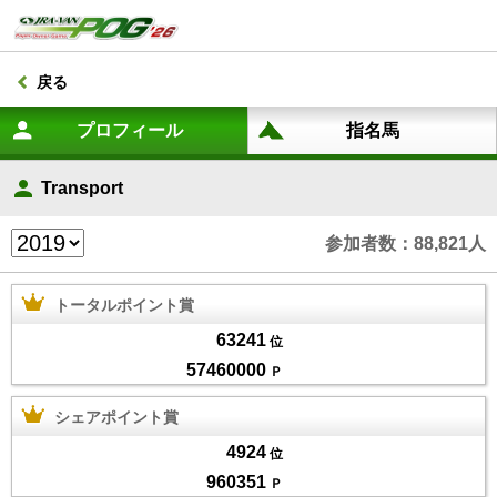
戻る
Transport
参加者数：88,821人
トータルポイント賞
63241
位
57460000
Ｐ
シェアポイント賞
4924
位
960351
Ｐ