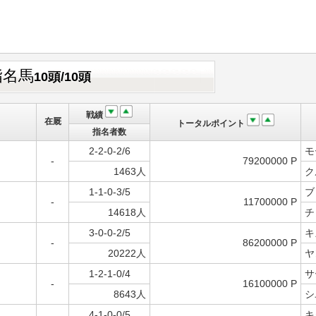
指名馬
10頭/10頭
戦績
在厩
トータルポイント
指名者数
2-2-0-2/6
モ
-
79200000 P
1463人
ク
1-1-0-3/5
ブ
-
11700000 P
14618人
チ
3-0-0-2/5
キ
-
86200000 P
20222人
ヤ
1-2-1-0/4
サ
-
16100000 P
8643人
シ
4-1-0-0/5
キ