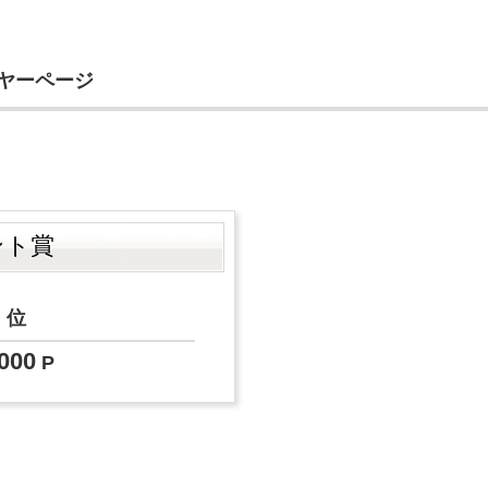
イヤーページ
ント賞
0
位
000
P