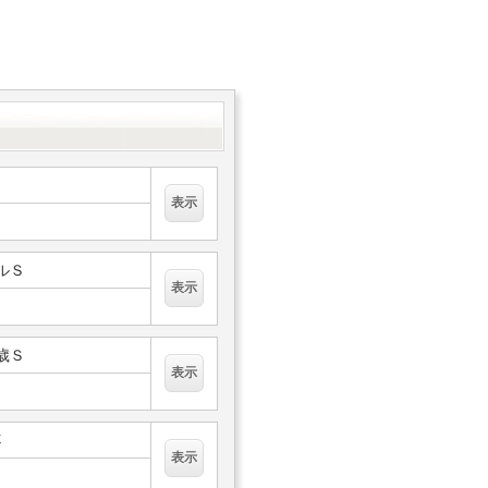
フルＳ
２歳Ｓ
杯