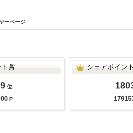
イヤーページ
ント賞
シェアポイン
39
180
位
000
17915
P