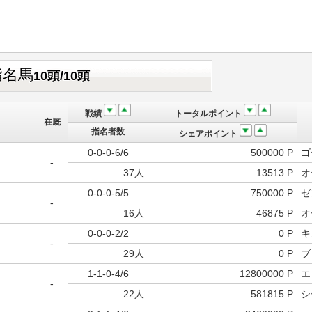
指名馬
10頭/10頭
戦績
トータルポイント
在厩
指名者数
シェアポイント
0-0-0-6/6
500000 P
ゴ
-
37人
13513 P
オ
0-0-0-5/5
750000 P
ゼ
-
16人
46875 P
オ
0-0-0-2/2
0 P
キ
-
29人
0 P
ブ
1-1-0-4/6
12800000 P
エ
-
22人
581815 P
シ