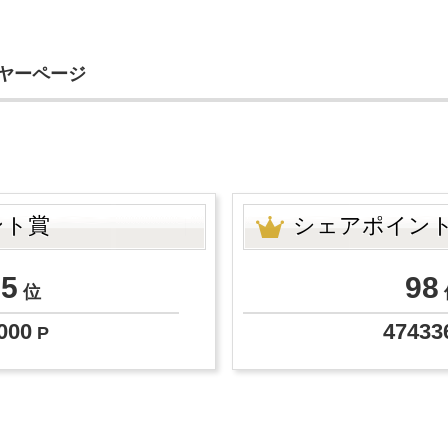
イヤーページ
ント賞
シェアポイン
25
98
位
000
47433
P