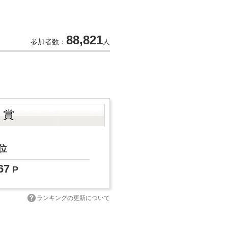
88,821
参加者数：
人
ト賞
位
67
P
ランキングの更新について