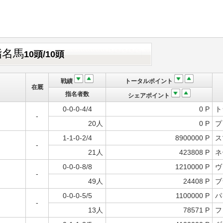
指名馬
10頭/10頭
戦績
トータルポイント
在厩
指名者数
シェアポイント
0-0-0-4/4
0 P
ト
-
20人
0 P
プ
1-1-0-2/4
8900000 P
ス
-
21人
423808 P
ネ
0-0-0-8/8
1210000 P
ヴ
-
49人
24408 P
ブ
0-0-0-5/5
1100000 P
パ
-
13人
78571 P
フ