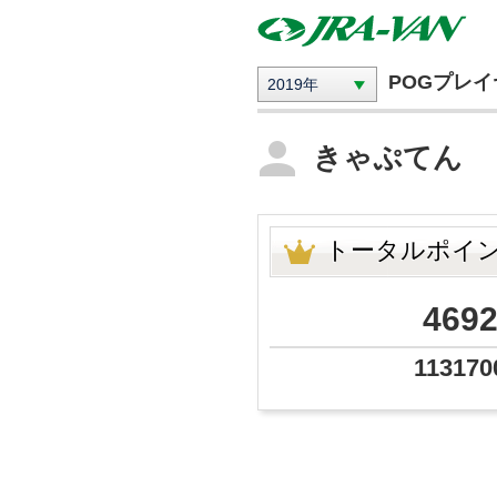
POGプレ
2019年
きゃぷてん
トータルポイ
469
113170