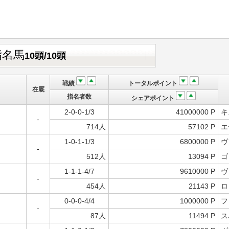
指名馬
10頭/10頭
戦績
トータルポイント
在厩
指名者数
シェアポイント
2-0-0-1/3
41000000 P
キ
-
714人
57102 P
エ
1-0-1-1/3
6800000 P
ヴ
-
512人
13094 P
ゴ
1-1-1-4/7
9610000 P
ヴ
-
454人
21143 P
ロ
0-0-0-4/4
1000000 P
フ
-
87人
11494 P
ス