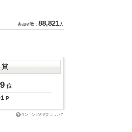
88,821
参加者数：
人
ト賞
9
位
91
P
ランキングの更新について