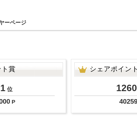
イヤーページ
ント賞
シェアポイン
51
1260
位
000
4025
P