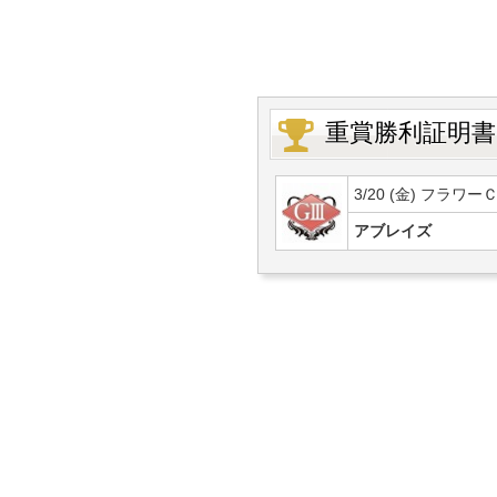
重賞勝利証明書
3/20 (金) フラワー
アブレイズ