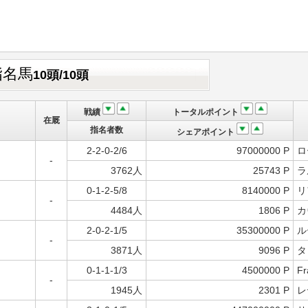
指名馬
10頭/10頭
戦績
トータルポイント
在厩
指名者数
シェアポイント
2-2-0-2/6
97000000 P
ロ
-
3762人
25743 P
ラ
0-1-2-5/8
8140000 P
リ
-
4484人
1806 P
カ
2-0-2-1/5
35300000 P
ル
-
3871人
9096 P
タ
0-1-1-1/3
4500000 P
Fr
-
1945人
2301 P
レ