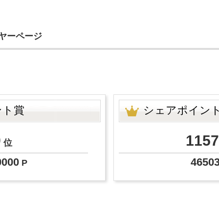
イヤーページ
ント賞
シェアポイン
9
1157
位
0000
4650
P