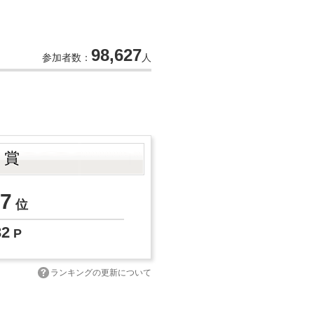
98,627
参加者数：
人
ト賞
7
位
32
P
ランキングの更新について