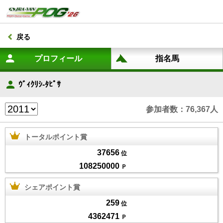
戻る
ｳﾞｨｸﾘｼ-ﾀﾋﾟｻ
参加者数：76,367人
トータルポイント賞
37656
位
108250000
Ｐ
シェアポイント賞
259
位
4362471
Ｐ