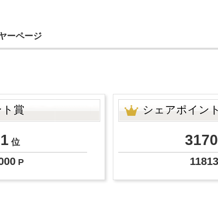
イヤーページ
ント賞
シェアポイン
11
3170
位
000
1181
P