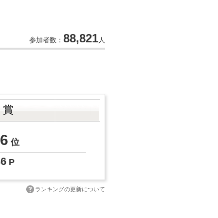
88,821
参加者数：
人
ト賞
6
位
36
P
ランキングの更新について