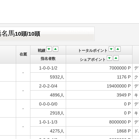
指名馬
10頭/10頭
戦績
トータルポイント
在厩
指名者数
シェアポイント
1-0-0-1/2
7000000 P
デ
-
5932人
1176 P
ク
2-0-2-0/4
19400000 P
デ
-
4896人
3949 P
キ
0-0-0-0/0
0 P
デ
-
2918人
0 P
キ
1-0-1-1/3
8000000 P
デ
-
4275人
1868 P
ド