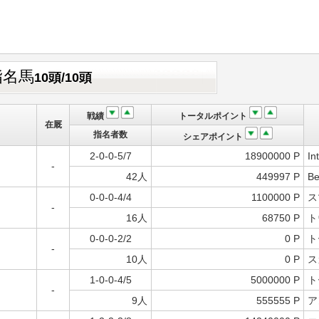
指名馬
10頭/10頭
戦績
トータルポイント
在厩
指名者数
シェアポイント
2-0-0-5/7
18900000 P
In
-
42人
449997 P
Be
0-0-0-4/4
1100000 P
ス
-
16人
68750 P
ト
0-0-0-2/2
0 P
ト
-
10人
0 P
ス
1-0-0-4/5
5000000 P
ト
-
9人
555555 P
ア