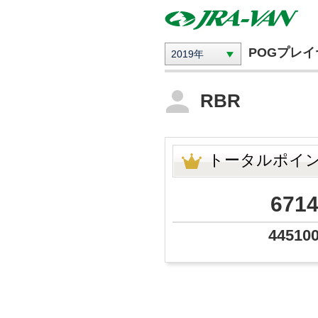
POGプレ
2019年
RBR
トータルポイ
671
44510