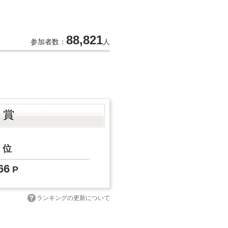
88,821
参加者数：
人
ト賞
位
66
P
ランキングの更新について