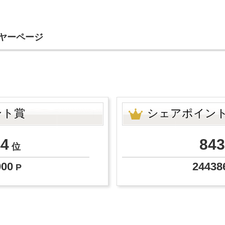
イヤーページ
ント賞
シェアポイン
44
843
位
000
24438
P