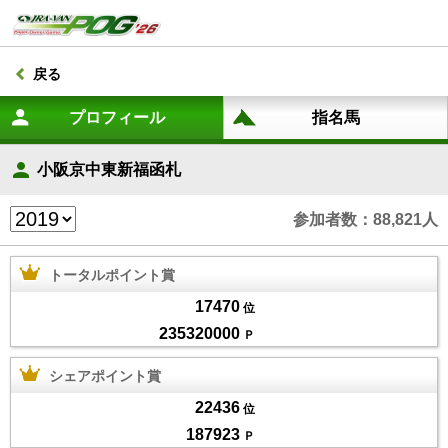
戻る
小阪京中東新福函札
参加者数：88,821人
トータルポイント賞
17470
位
235320000
Ｐ
シェアポイント賞
22436
位
187923
Ｐ