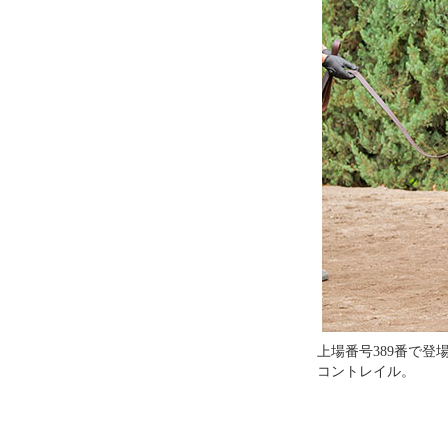
上場番号389番で登
コントレイル。