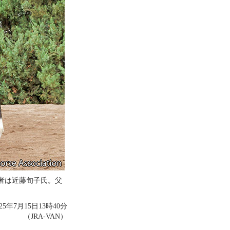
札者は近藤旬子氏。父
025年7月15日13時40分
（JRA-VAN）