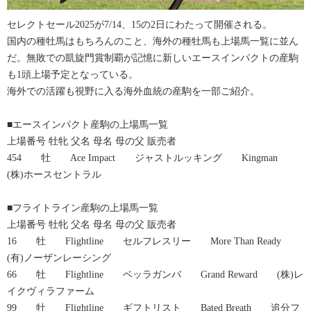
セレクトセール2025が7/14、15の2日にわたって開催される。
国内の種牡馬はもちろんのこと、海外の種牡馬も上場馬一覧に並ん
だ。無敗での凱旋門賞制覇が記憶に新しいエースインパクトの産駒
も1頭上場予定となっている。
海外での活躍も視野に入る海外血統の産駒を一部ご紹介。
■エースインパクト産駒の上場馬一覧
上場番号 牡牝 父名 母名 母の父 販売者
454 牡 Ace Impact ジャストルッキング Kingman
(株)ホースセントラル
■フライトライン産駒の上場馬一覧
上場番号 牡牝 父名 母名 母の父 販売者
16 牡 Flightline セルフレスリー More Than Ready
(有)ノーザンレーシング
66 牡 Flightline ベッラガンバ Grand Reward (株)レ
イクヴィラファーム
99 牡 Flightline ギフトリスト Bated Breath 追分フ